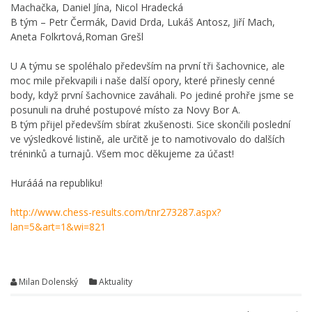
Machačka, Daniel Jína, Nicol Hradecká
B tým – Petr Čermák, David Drda, Lukáš Antosz, Jiří Mach,
Aneta Folkrtová,Roman Grešl
U A týmu se spolé
halo především na první tři šachovnice, ale
moc mile překvapili i naše další opory, které přinesly cenné
body, když první šachovnice zaváhali. Po jediné prohře jsme se
posunuli na druhé postupové místo za Novy Bor A.
B tým přijel především sbírat zkušenosti. Sice skončili poslední
ve výsledkové listině, ale určitě je to namotivovalo do dalších
tréninků a turnajů. Všem moc děkujeme za účast!
Hurááá na republiku!
http://www.chess-results.com/tnr273287.aspx?
lan=5&art=1&wi=821
Milan Dolenský
Aktuality