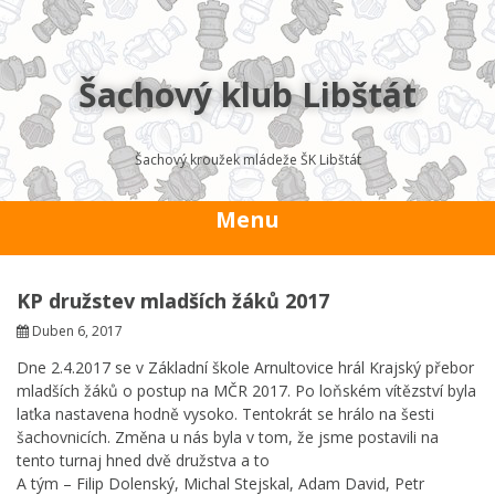
Přejít
k
obsahu
webu
Šachový klub Libštát
Šachový kroužek mládeže ŠK Libštát
Menu
KP družstev mladších žáků 2017
Duben 6, 2017
Dne 2.4.2017 se v Základní škole Arnultovice hrál Krajský přebor
mladších žáků o postup na MČR 2017. Po loňském vítězství byla
laťka nastavena hodně vysoko. Tentokrát se hrálo na šesti
šachovnicích. Změna u nás byla v tom, že jsme postavili na
tento turnaj hned dvě družstva a to
A tým – Filip Dolenský, Michal Stejskal, Adam David, Petr