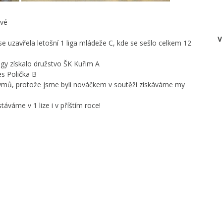
ové
V
se uzavřela letošní 1 liga mládeže C, kde se sešlo celkem 12
igy získalo družstvo ŠK Kuřim A
es Polička B
ů, protože jsme byli nováčkem v soutěži získáváme my
táváme v 1 lize i v příštím roce!