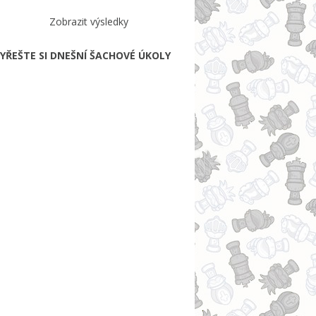
Zobrazit výsledky
YŘEŠTE SI DNEŠNÍ ŠACHOVÉ ÚKOLY