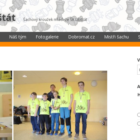
štát
Šachový kroužek mládeže ŠK Libštát
Náš tým
Fotogalerie
Dobromat.cz
Mistři šachu
náš tým
Mistři světa šach
zpravodaj
Mistři šachu
V
kontakty
„Šachy jsou
rozestavěny, zítra
začneme hrát.“ 
Napoleon Bonapa
H