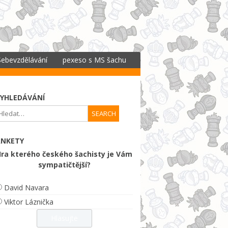
Sebevzdělávání
pexeso s MS šachu
u
začátečníci
pexeso
koncovky
facebook hádanky
YHLEDÁVÁNÍ
testy
—
diagramy
rte
ANKETY
prázdninová škola
ra kterého českého šachisty je Vám
pořad ČT „V šachu“
sympatičtější?
David Navara
Viktor Láznička