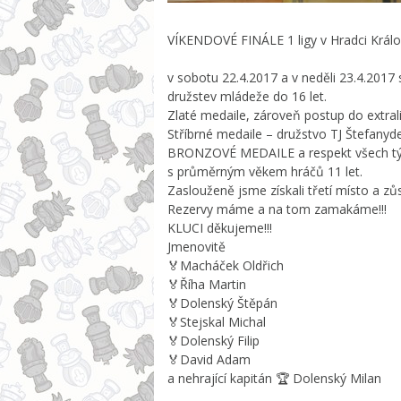
VÍKENDOVÉ FINÁLE 1 ligy v Hradci Král
v sobotu 22.4.2017 a v neděli 23.4.2017 
družstev mládeže do 16 let.
Zlaté medaile, zároveň postup do extral
Stříbrné medaile – družstvo TJ Štefanyd
BRONZOVÉ MEDAILE a respekt všech tým
s průměrným věkem hráčů 11 let.
Zaslouženě jsme získali třetí místo a zůs
Rezervy máme a na tom zamakáme!!!
KLUCI děkujeme!!!
Jmenovitě
🏅
Macháček Oldřich
🏅
Říha Martin
🏅
Dolenský Štěpán
🏅
Stejskal Michal
🏅
Dolenský Filip
🏅
David Adam
a nehrající kapitán
🏆
Dolenský Milan